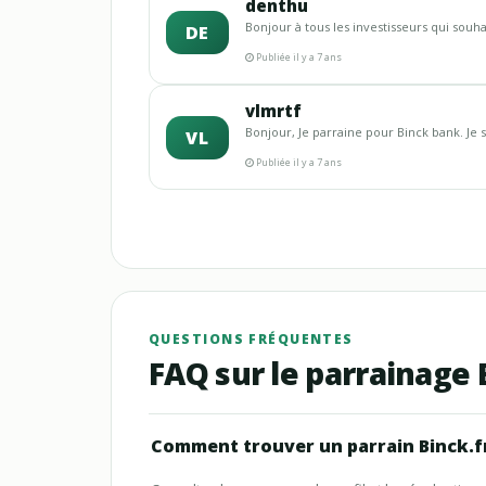
denthu
Bonjour à tous les investisseurs qui souha
DE
Publiée il y a 7 ans
vlmrtf
Bonjour, Je parraine pour Binck bank. Je s
VL
Publiée il y a 7 ans
QUESTIONS FRÉQUENTES
FAQ sur le parrainage 
Comment trouver un parrain Binck.fr