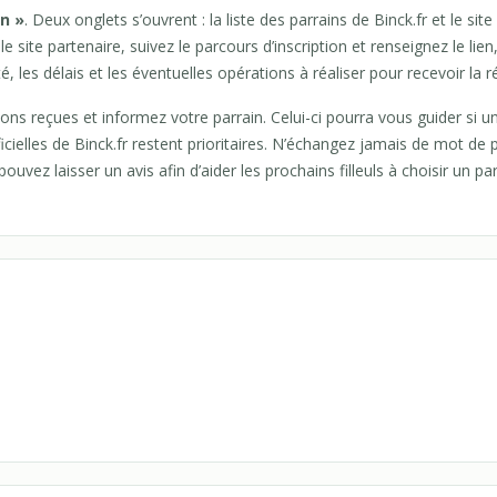
in »
. Deux onglets s’ouvrent : la liste des parrains de Binck.fr et le site
e site partenaire, suivez le parcours d’inscription et renseignez le lie
lité, les délais et les éventuelles opérations à réaliser pour recevoir l
ions reçues et informez votre parrain. Celui-ci pourra vous guider si u
icielles de Binck.fr restent prioritaires. N’échangez jamais de mot de
vez laisser un avis afin d’aider les prochains filleuls à choisir un parr