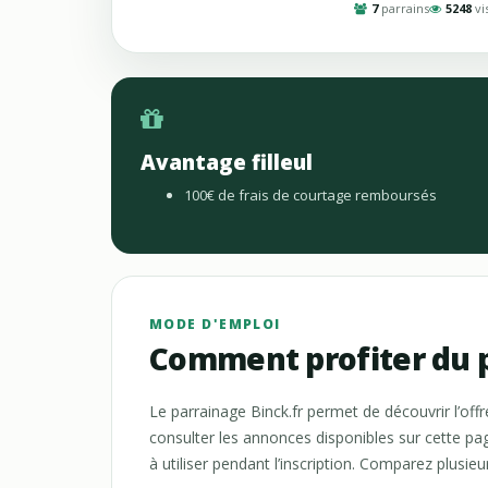
7
parrains
5248
vi
Avantage filleul
100€ de frais de courtage remboursés
MODE D'EMPLOI
Comment profiter du p
Le parrainage Binck.fr permet de découvrir l’of
consulter les annonces disponibles sur cette pa
à utiliser pendant l’inscription. Comparez plusieur