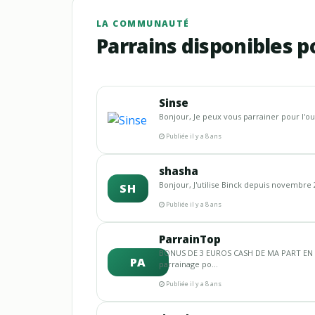
LA COMMUNAUTÉ
Parrains disponibles p
Sinse
Bonjour, Je peux vous parrainer pour l'ou
Publiée il y a 8 ans
shasha
Bonjour, J'utilise Binck depuis novembre 20
SH
Publiée il y a 8 ans
ParrainTop
BONUS DE 3 EUROS CASH DE MA PART EN P
PA
parrainage po...
Publiée il y a 8 ans