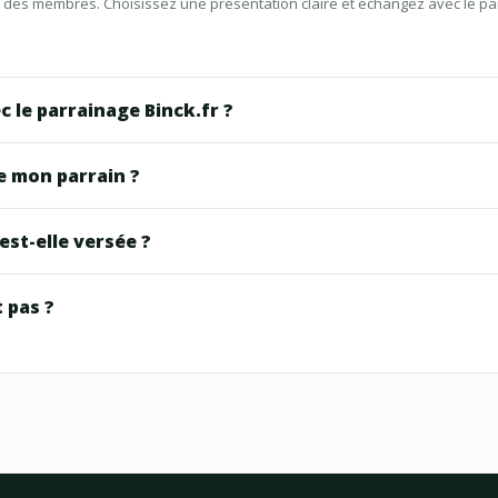
ons des membres. Choisissez une présentation claire et échangez avec le p
c le parrainage Binck.fr ?
de mon parrain ?
st-elle versée ?
 pas ?