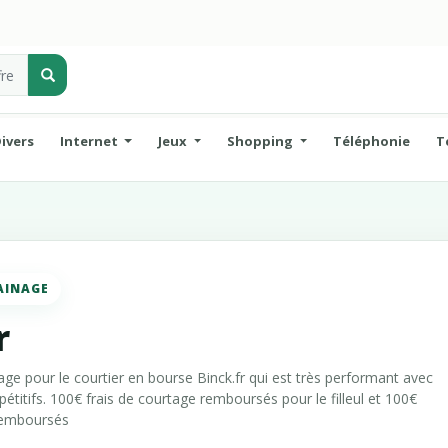
ivers
Internet
Jeux
Shopping
Téléphonie
T
AINAGE
r
age pour le courtier en bourse Binck.fr qui est très performant avec
pétitifs. 100€ frais de courtage remboursés pour le filleul et 100€
 remboursés