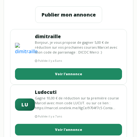
Publier mon annonce
dimitraille
Bonjour, je vous propose de gagner 5,00 € de
réduction sur vos prochaines courses Marcel avec
mon code de parrainage : DICOC Merci :)
Publiée il y a 8 ans
Voir l'annonce
Ludocuti
Gagne 10,00 € de réduction sur ta première course
Marcel avec mon code LUCUT. ou sur ce lien :
LU
https://marcel.onelink.me/XgCe/9704f7c5 Conta...
Publiée il y a 7 ans
Voir l'annonce