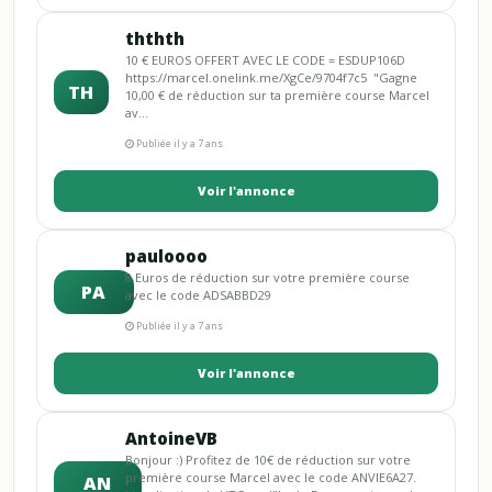
ththth
10 € EUROS OFFERT AVEC LE CODE = ESDUP106D
https://marcel.onelink.me/XgCe/9704f7c5 "Gagne
TH
10,00 € de réduction sur ta première course Marcel
av...
Publiée il y a 7 ans
Voir l'annonce
pauloooo
8 Euros de réduction sur votre première course
PA
avec le code ADSABBD29
Publiée il y a 7 ans
Voir l'annonce
AntoineVB
Bonjour :) Profitez de 10€ de réduction sur votre
première course Marcel avec le code ANVIE6A27.
AN