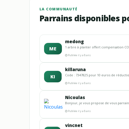
LA COMMUNAUTÉ
Parrains disponibles p
medong
1 arbre à planter offert compensation CO2 
ME
Publiée il y a 8 ans
killaruna
Code : 7347825 pour 10 euros de réductio
KI
Publiée il y a 8 ans
Nicoulas
Bonjour, je vous propose de vous parraine
Publiée il y a 8 ans
vincnet