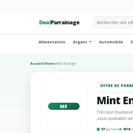
Deal
Parrainage
Alimentation
Argent
Automobile
D
Accueil
Divers
Mint Energie
OFFRE DE PARR
Mint E
ME
Très bon fournisseu
,vous souhaitez avo
97
parrains
9318
v