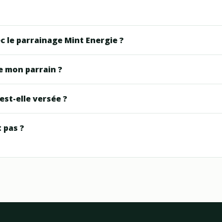
c le parrainage Mint Energie ?
de mon parrain ?
st-elle versée ?
 pas ?