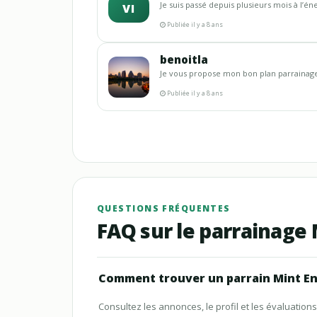
Je suis passé depuis plusieurs mois à l’éner
VI
Publiée il y a 8 ans
benoitla
Je vous propose mon bon plan parrainage p
Publiée il y a 8 ans
QUESTIONS FRÉQUENTES
FAQ sur le parrainage 
Comment trouver un parrain Mint Ene
Consultez les annonces, le profil et les évaluati