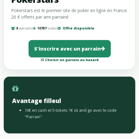
Pokerstars est le premier site de poker en ligne en France.
20 € offerts par ami parrainé
8
parrains
10787
visites
Offre disponible
S'inscrire avec un parrain
Choisir un parrain au hasard
Avantage filleul
10€ en cash et 5 tickets 1€ sti and go avec le code
"Parrain"