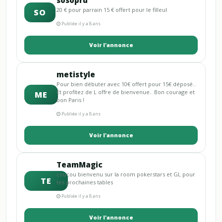
sosopru
20 € pour parrain 15 € offert pour le filleul
SO
Publiée il y a 8 ans
Voir l'annonce
metistyle
Pour bien débuter avec 10€ offert pour 15€ déposé..
Et profitez de L offre de bienvenue.. Bon courage et
ME
bon Paris !
Publiée il y a 8 ans
Voir l'annonce
TeamMagic
coucou bienvenu sur la room pokerstars et GL pour
TE
tes prochaines tables
Publiée il y a 8 ans
Voir l'annonce