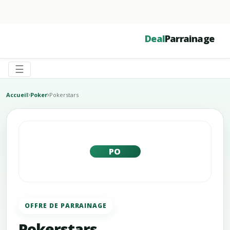
☰
Deal
Parrainage
☰
Accueil
Poker
Pokerstars
PO
OFFRE DE PARRAINAGE
Pokerstars