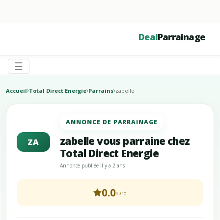
☰
Deal
Parrainage
☰
Accueil
Total Direct Energie
Parrains
zabelle
ANNONCE DE PARRAINAGE
zabelle vous parraine chez
ZA
Total Direct Energie
Annonce publiée il y a 2 ans
0.0
sur 5