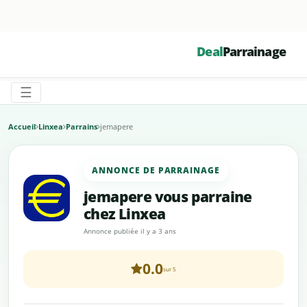
☰
Deal
Parrainage
☰
Accueil
Linxea
Parrains
jemapere
ANNONCE DE PARRAINAGE
jemapere vous parraine
chez Linxea
Annonce publiée il y a 3 ans
0.0
sur 5