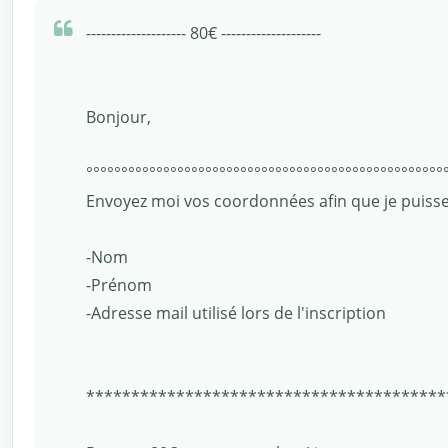
-------------------- 80€ --------------------
Bonjour,
°°°°°°°°°°°°°°°°°°°°°°°°°°°°°°°°°°°°°°°°°°°°°°°°°°°
Envoyez moi vos coordonnées afin que je puisse
-Nom
-Prénom
-Adresse mail utilisé lors de l'inscription
****************************************