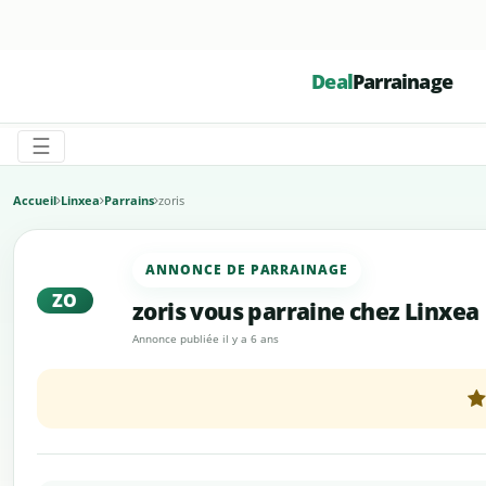
☰
Deal
Parrainage
☰
Accueil
Linxea
Parrains
zoris
ANNONCE DE PARRAINAGE
ZO
zoris vous parraine chez Linxea
Annonce publiée il y a 6 ans