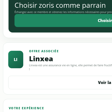
Choisir zoris comme parrain
Échangez avec ce membre et obtenez les informations nécessaires pour profit
Choisir
OFFRE ASSOCIÉE
Linxea
LI
Linxea est une assurance vie en ligne, elle permet de faire fruct
!
Voir la
VOTRE EXPÉRIENCE